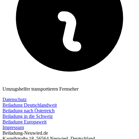
Umzugshelfer transportieren Fernseher
Datenschutz
Beiladung Deutschlandweit
Beiladung nach Österreich
Beiladung in die Schweiz
Beiladung Europaweit
Impressum
Beiladung-Neuwied.de
Kastellstraße 18
,
56564
Neuwied
,
Deutschland