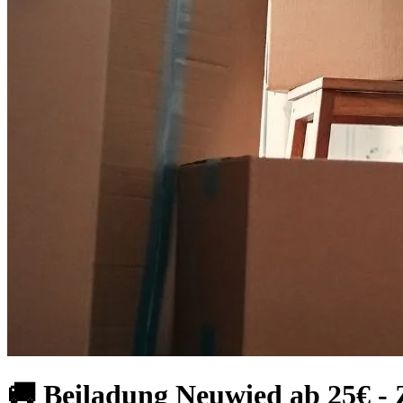
🚚 Beiladung Neuwied ab 25€ - 