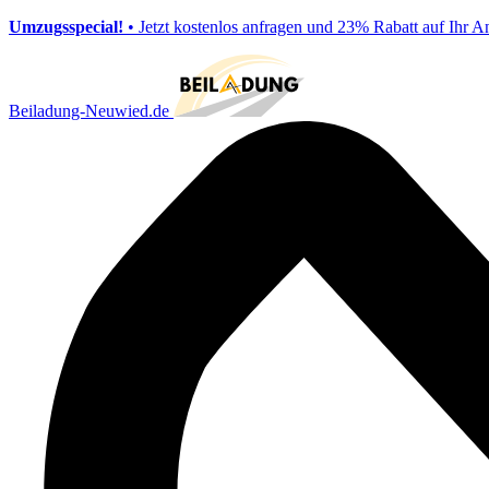
Umzugsspecial!
• Jetzt kostenlos anfragen und 23% Rabatt auf Ihr A
Beiladung-Neuwied.de