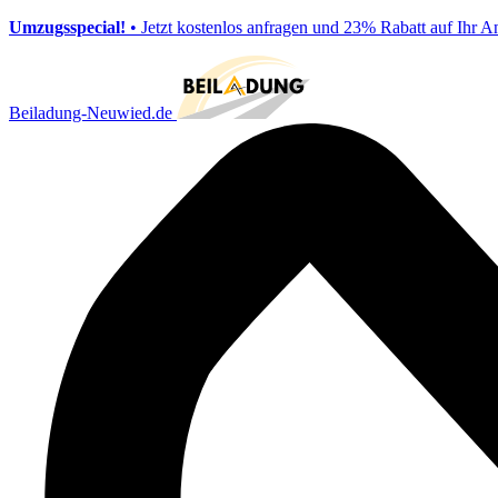
Umzugsspecial!
• Jetzt kostenlos anfragen und 23% Rabatt auf Ihr A
Beiladung-Neuwied.de