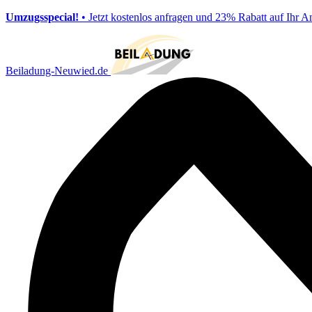
Umzugsspecial!
• Jetzt kostenlos anfragen und 23% Rabatt auf Ihr A
Beiladung-Neuwied.de