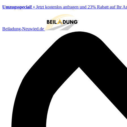
Umzugsspecial!
• Jetzt kostenlos anfragen und 23% Rabatt auf Ihr A
Beiladung-Neuwied.de