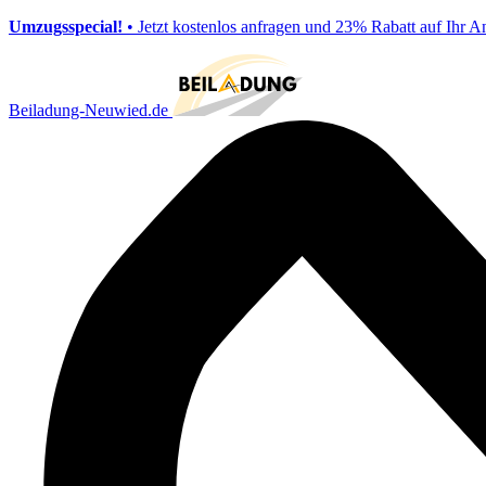
Umzugsspecial!
• Jetzt kostenlos anfragen und 23% Rabatt auf Ihr A
Beiladung-Neuwied.de